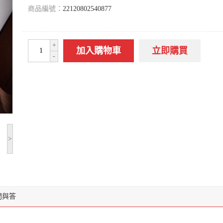
商品編號：
22120802540877
+
加入購物車
立即購買
-
>
問與答