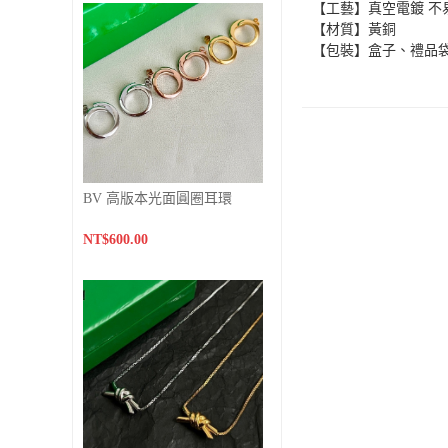
【工藝】真空電鍍 不
【材質】黃銅
【包裝】盒子、禮品
BV 高版本光面圓圈耳環
NT$600.00