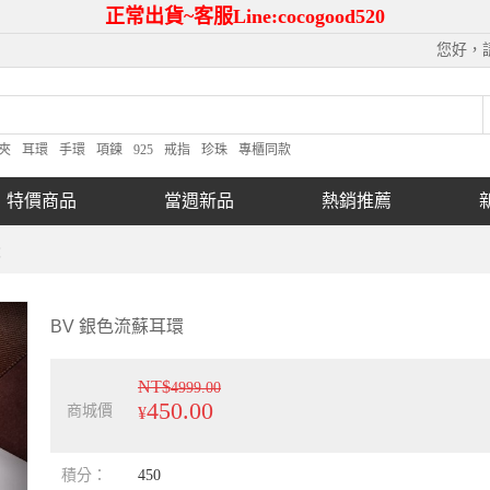
正常出貨~客服Line:cocogood520
您好，
夾
耳環
手環
項鍊
925
戒指
珍珠
專櫃同款
特價商品
當週新品
熱銷推薦
環
BV 銀色流蘇耳環
NT$
4999.00
450.00
商城價
¥
積分：
450