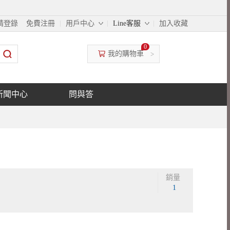
◇
◇
請登錄
免費注冊
用戶中心
Line客服
加入收藏
0
我的購物車
>
新聞中心
問與答
銷量
1