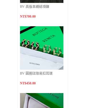
BV 高版本繩結項鍊
NT$700.00
BV 圓圈琺琅易扣耳環
NT$450.00