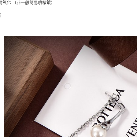
易氧化 （非一般簡易噴槍鍍）
袋