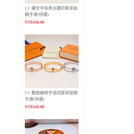
LV 鏤空字母黑白鑽四葉草鈦
鋼手環(特價)
NT$160.00
LV 雙線鍊條字母四葉草鈦鋼
手環(特價)
NT$160.00