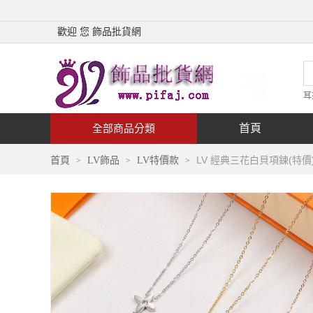
歡迎 您 飾品批貨網
耳
首頁
全部商品分類
LV 經典三花白貝項鍊(特價
首頁
LV飾品
LV特價款
>
>
>