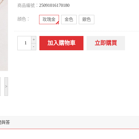
商品編號：
25091016170180
顔色：
玫瑰金
金色
銀色
+
加入購物車
立即購買
-
>
問與答