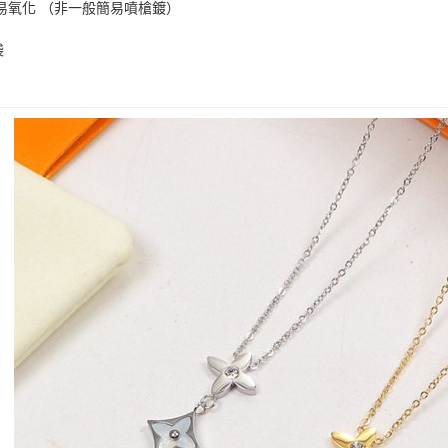
易氧化 （非一般簡易噴槍鍍）
袋