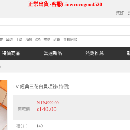
正常出貨~客服Line:cocogood520
您好，
夾
耳環
手環
項鍊
925
戒指
珍珠
專櫃同款
特價商品
當週新品
熱銷推薦
)
LV 經典三花白貝項鍊(特價)
NT$
4999.00
140.00
商城價
¥
積分：
140