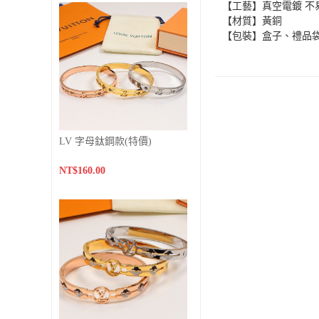
【工藝】真空電鍍 不
【材質】黃銅
【包裝】盒子、禮品
LV 字母鈦鋼款(特價)
NT$160.00