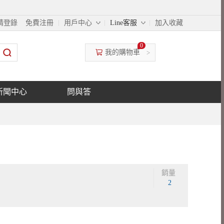
◇
◇
請登錄
免費注冊
用戶中心
Line客服
加入收藏
0
我的購物車
>
新聞中心
問與答
銷量
2