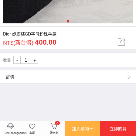
1
Dior 蝴蝶結CD字母粉珠手鍊
400.00
NT$(新台幣)
-
+
数量
詳情
0
加入購物車
立即購買
Line:cocogood520
收藏
購物車