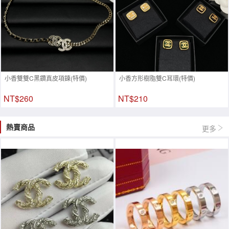
小香雙雙C黑鑽真皮項鍊(特價)
小香方形樹脂雙C耳環(特價)
NT$260
NT$210
熱賣商品
更多