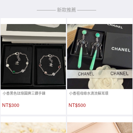
———— 新款推薦 ————
小香黑色琺琅圓牌三鑽手鍊
小香祖母綠水滴流蘇耳環
NT$300
NT$500