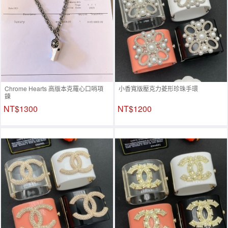
Chrome Hearts 高版本克羅心口哨項
小香寬版壓克力菱形珍珠手環
鍊
NT$1300
NT$1200