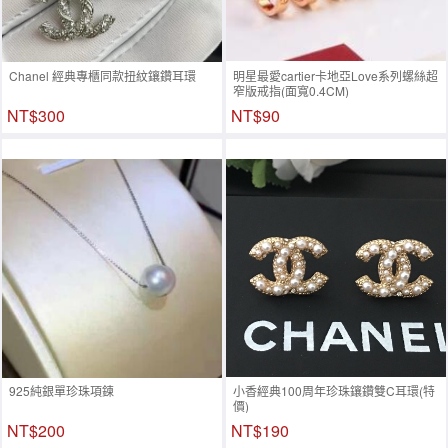
Chanel 經典專櫃同款扭紋鑲鑽耳環
明星最愛cartier卡地亞Love系列螺絲超
窄版戒指(面寬0.4CM)
NT$300
NT$90
925純銀單珍珠項鍊
小香經典100周年珍珠鑲鑽雙C耳環(特
價)
NT$200
NT$190