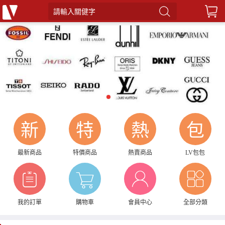
請輸入關健字
1
2
新
特
熱
包
最新商品
特價商品
熱賣商品
LV包包
我的訂單
購物車
會員中心
全部分類