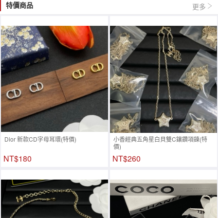
特價商品
更多
Dior 新款CD字母耳環(特價)
小香經典五角星白貝雙C鑲鑽項鍊(特
價)
NT$180
NT$260