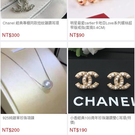
Chanel 經典專櫃同款扭紋鑲鑽耳環
明星最愛cartier卡地亞Love系列螺絲超
窄版戒指(面寬0.4CM)
NT$300
NT$90
925純銀單珍珠項鍊
小香經典100周年珍珠鑲鑽雙C耳環(特
價)
NT$200
NT$190