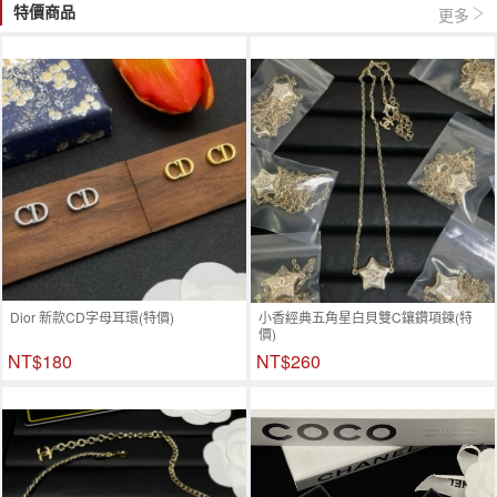
特價商品
更多
Dior 新款CD字母耳環(特價)
小香經典五角星白貝雙C鑲鑽項鍊(特
價)
NT$180
NT$260