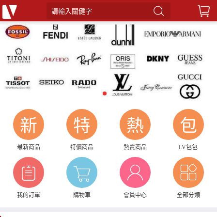
請輸入關健字
1
2
新
特
熱
包
最新商品
特價商品
熱賣商品
LV包包
我的訂單
購物車
會員中心
全部分類