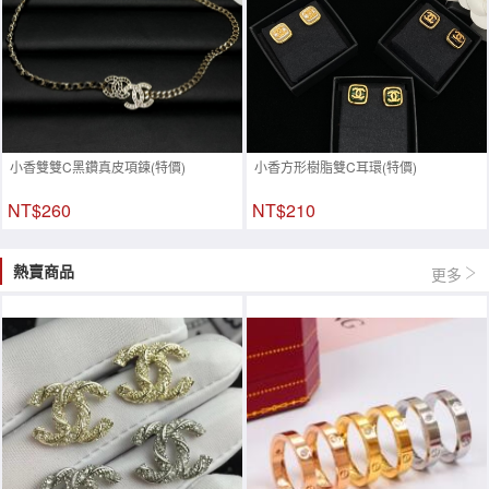
小香雙雙C黑鑽真皮項鍊(特價)
小香方形樹脂雙C耳環(特價)
NT$260
NT$210
熱賣商品
更多