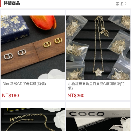
特價商品
更多
Dior 新款CD字母耳環(特價)
小香經典五角星白貝雙C鑲鑽項鍊(特
價)
NT$180
NT$260