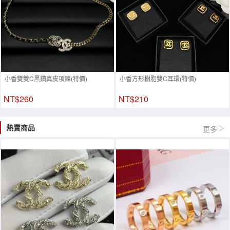
小香雙雙C黑鑽真皮項鍊(特價)
小香方形樹脂雙C耳環(特價)
NT$260
NT$210
熱賣商品
更多