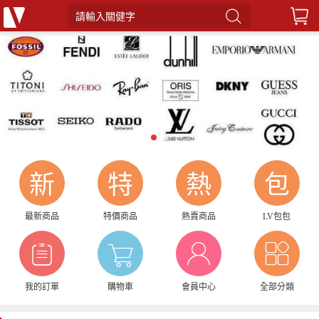
請輸入關健字
1
2
新
特
熱
包
最新商品
特價商品
熱賣商品
LV包包
我的訂單
購物車
會員中心
全部分類