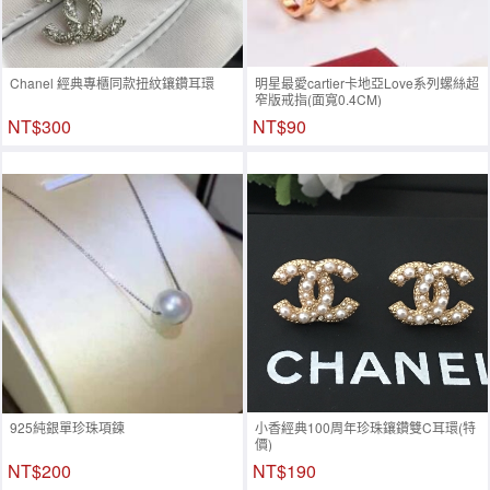
Chanel 經典專櫃同款扭紋鑲鑽耳環
明星最愛cartier卡地亞Love系列螺絲超
窄版戒指(面寬0.4CM)
NT$300
NT$90
925純銀單珍珠項鍊
小香經典100周年珍珠鑲鑽雙C耳環(特
價)
NT$200
NT$190